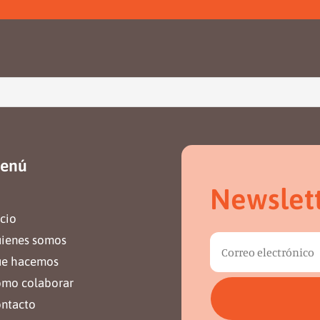
enú
Newslet
icio
ienes somos
e hacemos
mo colaborar
ntacto