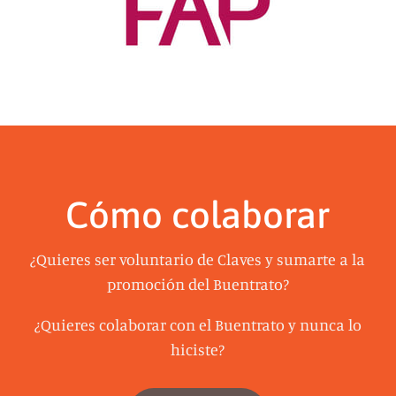
Cómo colaborar
¿Quieres ser voluntario de Claves y sumarte a la
promoción del Buentrato?
¿Quieres colaborar con el Buentrato y nunca lo
hiciste?