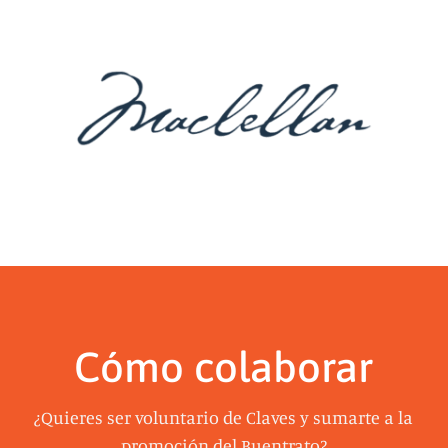
Cómo colaborar
¿Quieres ser voluntario de Claves y sumarte a la
promoción del Buentrato?