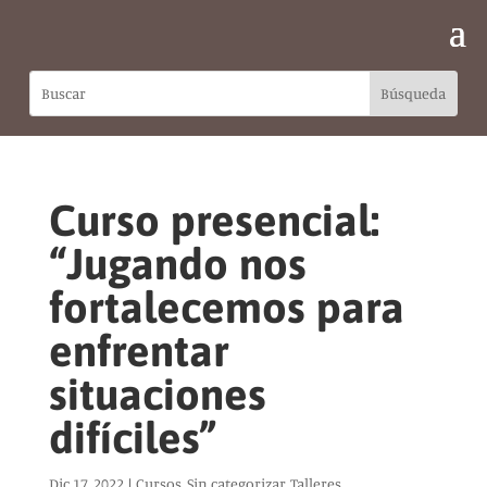
Curso presencial:
“Jugando nos
fortalecemos para
enfrentar
situaciones
difíciles”
Dic 17, 2022
|
Cursos
,
Sin categorizar
,
Talleres