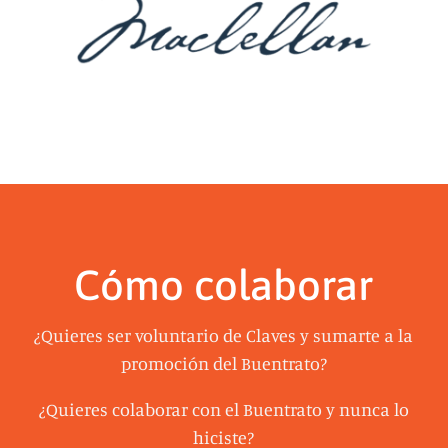
Cómo colaborar
¿Quieres ser voluntario de Claves y sumarte a la
promoción del Buentrato?
¿Quieres colaborar con el Buentrato y nunca lo
hiciste?