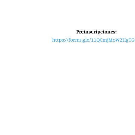
Preinscripciones:
https://
forms.gle/11QCmjMoW2HgTG